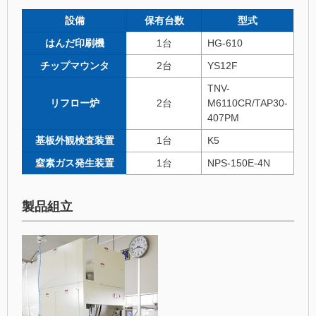
設備
保有台数
型式
はんだ印刷機
1台
HG-610
チップマウンタ
2台
YS12F
TNV-
リフロー炉
2台
M6110CR/TAP30-
407PM
基板外観検査装置
1台
K5
窒素ガス発生装置
1台
NPS-150E-4N
製品組立