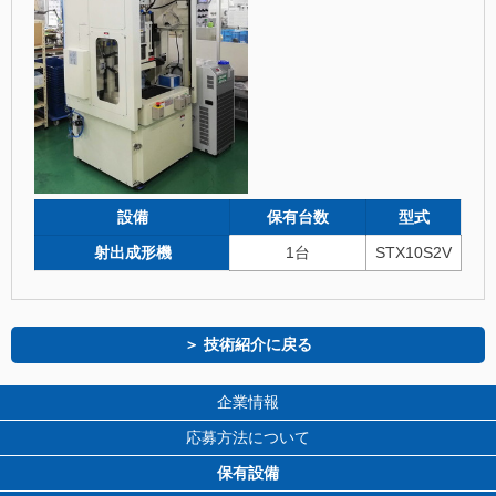
設備
保有台数
型式
射出成形機
1台
STX10S2V
＞ 技術紹介に戻る
企業情報
応募方法について
保有設備