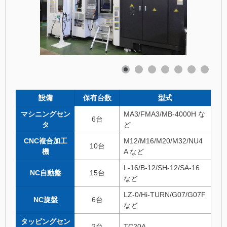
設備
保有台数
型式
マシニングセン
MA3/FMA3/MB-4000H な
6台
タ
ど
CNC複合加工
M12/M16/M20/M32/NU4
10台
機
A など
L-16/B-12/SH-12/SA-16
NC自動盤
15台
など
LZ-0/Hi-TURN/G07/G07F
NC旋盤
6台
など
タッピングセン
2台
TC20A